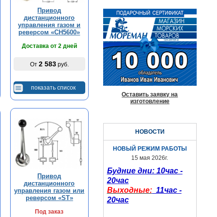
Привод
дистанционного
управления газом и
реверсом «CH5600»
Доставка от 2 дней
2 583
От
руб.
показать список
Оставить заявку на
изготовление
НОВОСТИ
НОВЫЙ РЕЖИМ РАБОТЫ
15 мая 2026г.
Будние дни: 10час -
Привод
20час
дистанционного
Выходные:
11час -
управления газом или
реверсом «ST»
20час
Под заказ