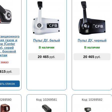
танционного
ия газом и
Пульт ДУ, белый
Пульт ДУ, черный
м (Center
e), серий
В наличии
В наличии
", боковой
нтаж
20 465
20 465
руб.
руб.
 заказ
 615
руб.
ать список
10269580
Код: 10269581
Код: 10269582