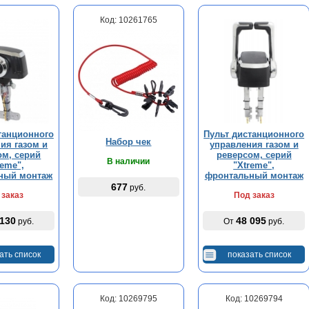
Код: 10261765
танционного
Пульт дистанционного
Набор чек
ия газом и
управления газом и
ом, серий
реверсом, серий
В наличии
reme",
"Xtreme",
ный монтаж
фронтальный монтаж
677
руб.
 заказ
Под заказ
 130
48 095
руб.
От
руб.
ать список
показать список
Код: 10269795
Код: 10269794