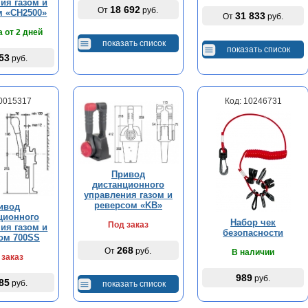
ия газом и
18 692
От
руб.
м «CH2500»
31 833
От
руб.
 от 2 дней
показать список
показать список
53
руб.
10015317
Код: 10246731
Привод
дистанционного
управления газом и
реверсом «KB»
ивод
ционного
Набор чек
Под заказ
ия газом и
безопасности
ом 700SS
268
От
руб.
В наличии
 заказ
989
руб.
85
руб.
показать список