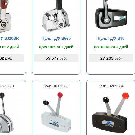
/У B310BR
Пульт Д/У B665
Пульт Д/У B90
 от 2 дней
Доставка от 2 дней
Доставка от 2 дней
62
55 577
27 293
руб.
руб.
руб.
10269579
Код: 10269585
Код: 10269584