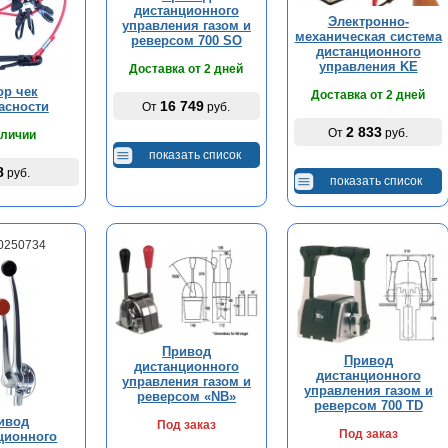
дистанционного
Электронно-
управления газом и
механическая система
реверсом 700 SO
дистанционного
управления KE
Доставка от 2 дней
ор чек
Доставка от 2 дней
16 749
асности
От
руб.
2 833
От
руб.
аличии
показать список
8
руб.
показать список
10250734
Привод
Привод
дистанционного
дистанционного
управления газом и
управления газом и
реверсом «NB»
реверсом 700 TD
ивод
Под заказ
Под заказ
ционного