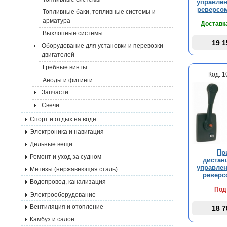
управлен
реверсо
Топливные баки, топливные системы и
арматура
Доставка
Выхлопные системы.
19 1
Оборудование для установки и перевозки
двигателей
Гребные винты
Код: 
Аноды и фитинги
Запчасти
Свечи
Спорт и отдых на воде
Электроника и навигация
Дельные вещи
Пр
Ремонт и уход за судном
дистан
управлен
Метизы (нержавеющая сталь)
реверс
Водопровод, канализация
Под
Электрооборудование
Вентиляция и отопление
18 7
Камбуз и салон