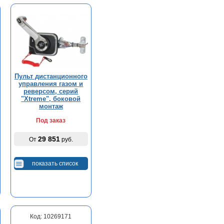
Пульт дистанционного
управления газом и
реверсом, серий
"Xtreme", боковой
монтаж
Под заказ
29 851
От
руб.
показать список
Код: 10269171