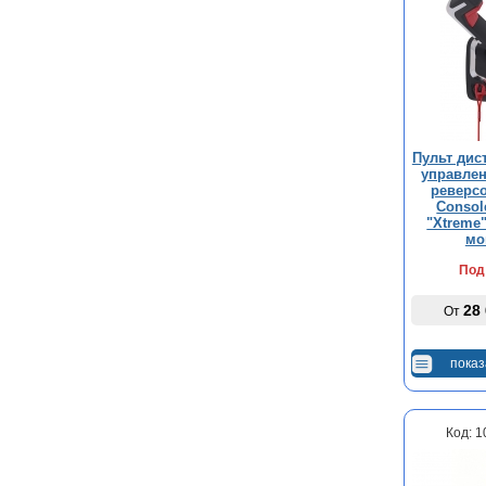
Пульт дис
управлен
реверсо
Consol
"Xtreme
мо
Под
28
От
показ
Код: 