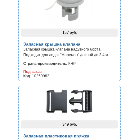
157 руб.
Запасная крышка клапана
Запасная крышка клапана надувного борта.
Подходит для лодок "Мореман" длиной до 3,4 м.
Страна-производитель:
КНР
Под заказ
Код
: 10259982.
349 руб.
Запасная пластиковая пряжка