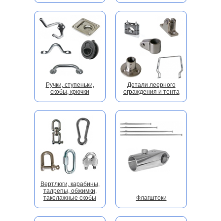
Ручки, ступеньки,
Детали леерного
скобы, крючки
ограждения и тента
Вертлюги, карабины,
талрепы, обжимки,
такелажные скобы
Флагштоки